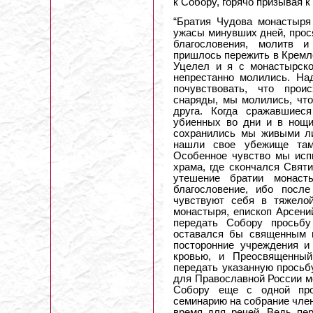
к Собору, горячо призывая 
“Братия Чудова монастыря 
ужасы минувших дней, прос
благословения, молитв 
пришлось пережить в Кремле
Уцелел и я с монастырско
непрестанно молились. На
почувствовать, что про
снаряды, мы молились, чт
друга. Когда сражавшиес
убиенных во дни и в нощи”
сохранились мы живыми л
нашли свое убежище там
Особенное чувство мы испы
храма, где скончался Свят
утешение братии монаст
благословение, ибо посл
чувствуют себя в тяжелой
монастыря, епископ Арсени
передать Собору просьбу
оставался бы священным 
посторонние учреждения и
кровью, и Преосвященный
передать указанную просьб
для Православной России м
Собору еще с одной про
семинарию на собрание член
время для речей. Ведь пе