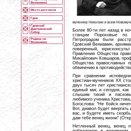
Вениамина
Место расстрела
Гдов
мученику Николаю и всем Новомуч
Гдовский
Дмитриевский
Более 80-ти лет назад в ноч
Собор
станции Пороховые по 
Родина св.
Петроградом были расст
Вениамина
Гдовский Вениамин, архима
поверенный, юрисконсуль
Правления Общества право
Михайлович Ковшаров, проф
Общества православных п
обвинению в противодейств
При сравнении исповедни
христиан-мучеников XX сто
двух тысяч лет христианск
единый миг, и сегодня, как
слышим тихий и ласковы
любимого ученика Христова,
Богослова: “Не бойся ничег
Вот, диавол будет ввергать 
вас, и будете иметь скорбь
дам тебе венец жизни” (Откр.
Нетленный венец, венец п
победителю в жизненном с