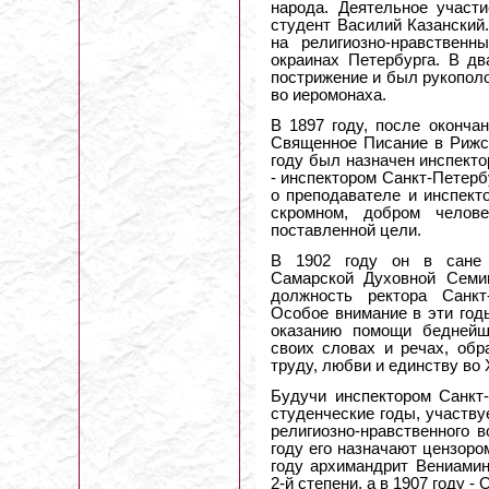
народа. Деятельное участ
студент Василий Казанский
на религиозно-нравствен
окраинах Петербурга. В дв
пострижение и был рукополож
во иеромонаха.
В 1897 году, после оконча
Священное Писание в Рижск
году был назначен инспекто
- инспектором Санкт-Петерб
о преподавателе и инспект
скромном, добром челов
поставленной цели.
В 1902 году он в сане 
Самарской Духовной Семин
должность ректора Санкт
Особое внимание в эти год
оказанию помощи беднейш
своих словах и речах, обр
труду, любви и единству во
Будучи инспектором Санкт-
студенческие годы, участв
религиозно-нравственного 
году его назначают цензоро
году архимандрит Вениами
2-й степени, а в 1907 году 