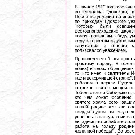
В начале 1910 года состоя
во епископа Гдовского, в
После вступления на еписк
по приходам Гдовского уез
"которых были освящ
церковноприходские школы
помочь попавшим в беду, уме
нему за советом и духовным
напутствия и теплого 
пользовался уважением.
Проповеди его были просты
простому народу. В тяже
война) в своих обращениях
то, что имел и святитель 
нас и вскормившей стране”.
рабочим в церкви Путилов
останков святых мощей от 
Тобольского и Сибирского, о
кто чем может, особенно 
святого храма сего: ваши
нашей родине же, как со
тверды духом вы и успеш
успешны в наступлении на 
вы здесь, то ослабите и си
работа на пользу родине
желанной победы” . Во всех 