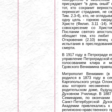
присуждает “в день оный” 
тот, кто сохранит верност
переносит страдания, не с
Тим. 2.3-4), кто, не огляды
одну цель - горнюю наград
Христе (Филип. 3.11 -14). 
совоскресение со Христо
Послании святого апостол
обещает тем, кто любит 
Откровения (2.10) венец
испытания в преследования
смерти.
В 1917 году в Петрограде 
управление Петроградской е
голосованием клира и м
Гдовского Вениамина правя
Митрополит Вениамин (в
родился в 1873 году в се
Каргопольского уезда Олон
азы которого несомненно
родительском доме, будущ
Духовном Училище. В 1887
Семинарию, по окончании 
Санкт-Петербургской Дух
Академии привлекались к
религиозно-нравственного 