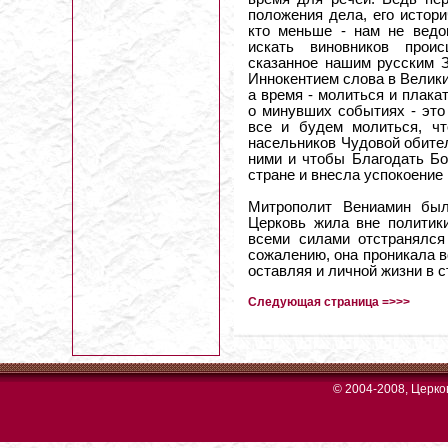
положения дела, его истори
кто меньше - нам не ведо
искать виновников прои
сказанное нашим русским З
Иннокентием слова в Великий
а время - молиться и плака
о минувших событиях - это
все и будем молиться, ч
насельников Чудовой обите
ними и чтобы Благодать Бо
стране и внесла успокоение
Митрополит Вениамин был
Церковь жила вне политики
всеми силами отстранялся 
сожалению, она проникала в
оставляя и личной жизни в с
Следующая страница =>>>
© 2004-2008, Церк