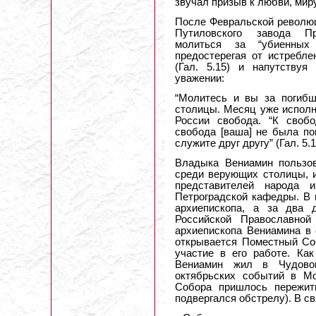
звучал призыв к любви, мир
После Февральской революц
Путиловского завода П
молиться за “убиенных
предостерегая от истребле
(Гал. 5.15) и напутству
уважении:
“Молитесь и вы за погиб
столицы. Месяц уже исполн
России свобода. “К своб
свобода [ваша] не была по
служите друг другу” (Гал. 5.1
Владыка Вениамин пользо
среди верующих столицы, и
представителей народа 
Петроградской кафедры. В м
архиепископа, а за два 
Российской Православно
архиепископа Вениамина в 
открывается Поместный Со
участие в его работе. Ка
Вениамин жил в Чудово
октябрьских событий в М
Собора пришлось пережит
подвергался обстрелу). В с