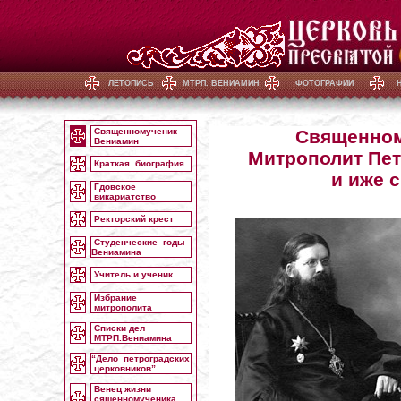
ЛЕТОПИСЬ
МТРП. ВЕНИАМИН
ФОТОГРАФИИ
Священномученик
Священном
Вениамин
Митрополит Пет
Краткая биография
и иже 
Гдовское
викариатство
Ректорский крест
Студенческие годы
Вениамина
Учитель и ученик
Избрание
митрополита
Списки дел
МТРП.Вениамина
“Дело петроградских
церковников”
Венец жизни
сященномученика